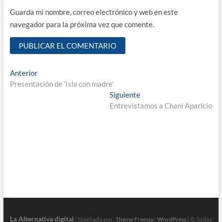
Guarda mi nombre, correo electrónico y web en este
navegador para la próxima vez que comente.
Navegación
Entrada
Anterior
anterior:
Presentación de ‘Isla con madre’
de
Entrada
Siguiente
entradas
siguiente:
Entrevistamos a Chani Aparicio
La Alternativa digital
| Diseñado por:
Theme Freesia
|
WordPress
| © Todos