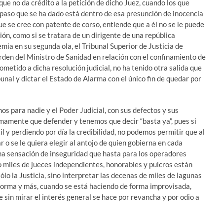
que no da crédito a la petición de dicho Juez, cuando los que
aso que se ha dado está dentro de esa presunción de inocencia
que se cree con patente de corso, entiende que a él no se le puede
ión, como si se tratara de un dirigente de una república
mia en su segunda ola, el Tribunal Superior de Justicia de
en del Ministro de Sanidad en relación con el confinamiento de
ometido a dicha resolución judicial, no ha tenido otra salida que
unal y dictar el Estado de Alarma con el único fin de quedar por
s para nadie y el Poder Judicial, con sus defectos y sus
imamente que defender y tenemos que decir “basta ya”, pues si
l y perdiendo por día la credibilidad, no podemos permitir que al
r o se le quiera elegir al antojo de quien gobierna en cada
a sensación de inseguridad que hasta para los operadores
 miles de jueces independientes, honorables y pulcros están
ólo la Justicia, sino interpretar las decenas de miles de lagunas
 norma y más, cuando se está haciendo de forma improvisada,
 sin mirar el interés general se hace por revancha y por odio a