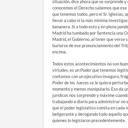
situación, dice ahora que se sorprende y 
conocemos el Derecho sabemos que ese p
que tenemos todos, pero el Sr. Iglesias, 
llevar a cabo ni la más mínima investigac
bananera. Si a todo esto y en plena pande
Madrid ha tumbado por Sentencia una Ord
Madrid, el Gobierno, al tener que verse s
burlarse de ese pronunciamiento del Trib
encima.
Todos estos acontecimientos no son bueno
virtudes, es un Poder que tenemos legít
contamos con un ejecutivo inseguro, frági
Poder de los Jueces se le quiera perturba
momento y menos manipularlo. Eso da un
jurídicos nos sorprende y máxime cuando
trabajando a diario para administrar no s
que el poder legislativo vomita en cada
beligerante y derogando todo aquello que
quienes lo legislaron precedentemente.