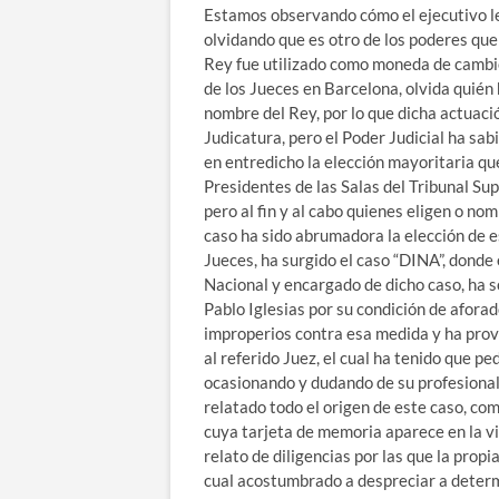
Estamos observando cómo el ejecutivo le
olvidando que es otro de los poderes qu
Rey fue utilizado como moneda de cambio
de los Jueces en Barcelona, olvida quién
nombre del Rey, por lo que dicha actuació
Judicatura, pero el Poder Judicial ha sabi
en entredicho la elección mayoritaria que
Presidentes de las Salas del Tribunal Su
pero al fin y al cabo quienes eligen o no
caso ha sido abrumadora la elección de e
Jueces, ha surgido el caso “DINA”, donde
Nacional y encargado de dicho caso, ha s
Pablo Iglesias por su condición de afora
improperios contra esa medida y ha prov
al referido Juez, el cual ha tenido que p
ocasionando y dudando de su profesional
relatado todo el origen de este caso, c
cuya tarjeta de memoria aparece en la vi
relato de diligencias por las que la propi
cual acostumbrado a despreciar a determ