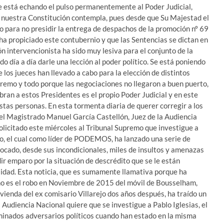
 está echando el pulso permanentemente al Poder Judicial,
e nuestra Constitución contempla, pues desde que Su Majestad el
 para no presidir la entrega de despachos de la promoción nº 69
 ha propiciado este contubernio y que las Sentencias se dictan en
n intervencionista ha sido muy lesiva para el conjunto de la
do día a día darle una lección al poder político. Se está poniendo
 los jueces han llevado a cabo para la elección de distintos
premo y todo porque las negociaciones no llegaron a buen puerto,
mbran a estos Presidentes es el propio Poder Judicial y en este
stas personas. En esta tormenta diaria de querer corregir a los
 el Magistrado Manuel García Castellón, Juez de la Audiencia
olicitado este miércoles al Tribunal Supremo que investigue a
do, el cual como líder de PODEMOS, ha lanzado una serie de
ocado, desde sus incondicionales, miles de insultos y amenazas
edir emparo por la situación de descrédito que se le están
idad. Esta noticia, que es sumamente llamativa porque ha
omo es el robo en Noviembre de 2015 del móvil de Bousselham,
vienda del ex comisario Villarejo dos años después, ha traído un
a Audiencia Nacional quiere que se investigue a Pablo Iglesias, el
inados adversarios políticos cuando han estado en la misma