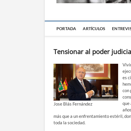
La Alternativa d
PORTADA
ARTÍCULOS
ENTREVI
Tensionar al poder judicia
Vivi
ejec
es c
hemo
con 
cons
que 
Jose Blás Fernández
años
más que a un enfrentamiento estéril, don
toda la sociedad.