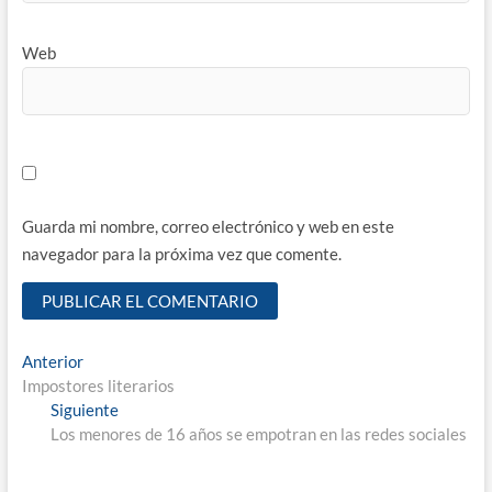
Web
Guarda mi nombre, correo electrónico y web en este
navegador para la próxima vez que comente.
Navegación
Entrada
Anterior
anterior:
Impostores literarios
de
Entrada
Siguiente
entradas
siguiente:
Los menores de 16 años se empotran en las redes sociales