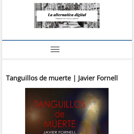
Saltar
al
contenido
La Alternativa
digital
Tanguillos de muerte | Javier Fornell