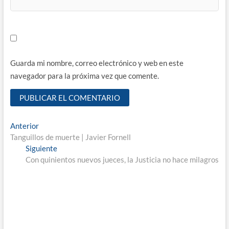
Guarda mi nombre, correo electrónico y web en este
navegador para la próxima vez que comente.
Navegación
Entrada
Anterior
anterior:
Tanguillos de muerte | Javier Fornell
de
Entrada
Siguiente
entradas
siguiente:
Con quinientos nuevos jueces, la Justicia no hace milagros