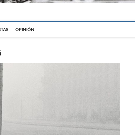
igital
STAS
OPINIÓN
ó