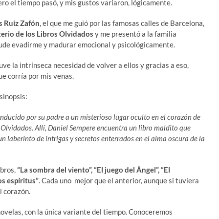
ro el tiempo pasó, y mis gustos variaron, lógicamente.
s Ruiz Zafón
, el que me guió por las famosas calles de Barcelona,
erio de los Libros Olvidados
y me presentó a la familia
s pude evadirme y madurar emocional y psicológicamente.
ve la intrínseca necesidad de volver a ellos y gracias a eso,
ue corría por mis venas.
 sinopsis:
ucido por su padre a un misterioso lugar oculto en el corazón de
s Olvidados. Allí, Daniel Sempere encuentra un libro maldito que
un laberinto de intrigas y secretos enterrados en el alma oscura de la
ibros,
“La sombra del viento”, “El juego del Ángel”, “El
os espíritus”
. Cada uno mejor que el anterior, aunque si tuviera
mi corazón.
 novelas, con la única variante del tiempo. Conoceremos