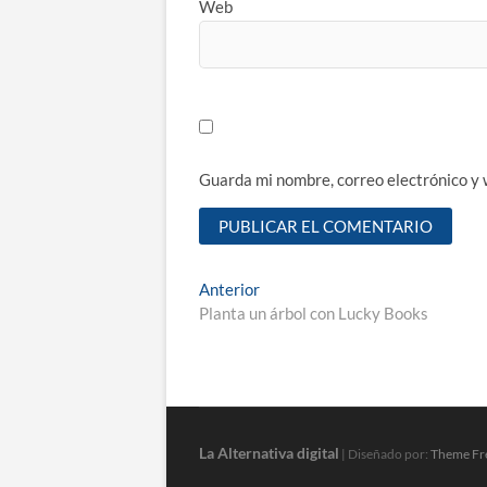
Web
Guarda mi nombre, correo electrónico y
Navegación
Entrada
Anterior
anterior:
Planta un árbol con Lucky Books
de
entradas
La Alternativa digital
| Diseñado por:
Theme Fr