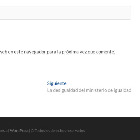
 web en este navegador para la próxima vez que comente.
Entrada
Siguiente
siguiente:
La desigualdad del ministerio de igualdad
eesia
|
WordPress
| © Todos los derechos reservados