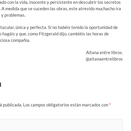
ado con la vida, inocente y persistente en descubrir los secretos
os. A medida que se suceden las obras, este atrevido muchacho ira
s y problemas.
cular, única y perfecta. Si no habéis tenido la oportunidad de
o hagáis y que, como Fitzgerald dijo, cambiéis las horas de
iciosa compañía.
Aitana entre libros.
@aitanaentrelibros
a
á publicada.
Los campos obligatorios están marcados con
*