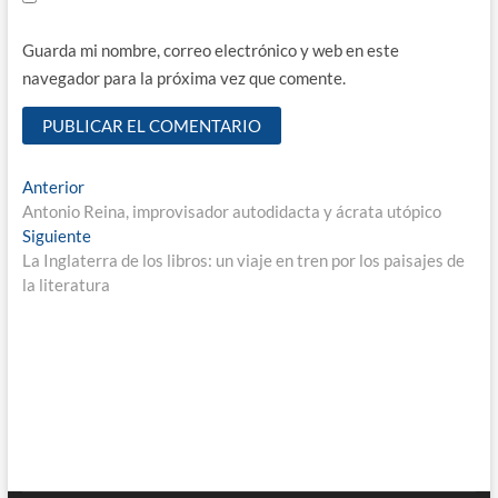
Guarda mi nombre, correo electrónico y web en este
navegador para la próxima vez que comente.
Navegación
Entrada
Anterior
anterior:
Antonio Reina, improvisador autodidacta y ácrata utópico
de
Entrada
Siguiente
entradas
siguiente:
La Inglaterra de los libros: un viaje en tren por los paisajes de
la literatura