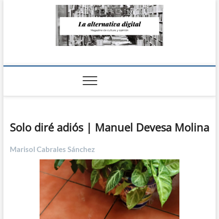
Saltar
al
contenido
La Alternativa
digital
Solo diré adiós | Manuel Devesa Molina
Marisol Cabrales Sánchez