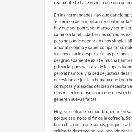
realmente te hace vivir lo que uno quier
En las hermandades hay que dar ejempl
“el sermón de la montaña” y contiene la 
hay que ser pobre, ser manso y ser miser
camino a la felicidad. En las cofradías e
pero no puede quedar en unos simples alim
amor al prójimo y saber compartir su dol
y es necesario despertar a las personas q
desgraciadamente existe mucha hambre y 
primaria, pues se trata de la supervivenc
pero el hambre y la sed de justicia de la
necesidad de justicia humana que todo h
corruptas y alejadas del bien necesitan 
ojos misericordiosos para que nuestro h
generen nuevas faltas.
Hoy, ser cofrade no puede quedar en sab
porque ese no es el fin de la cofradía. S
boca chica de lo que somos, porque ese
crítica, la destrucción y el no vivir par