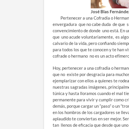
José Blas Fernánde
Pertenecer a una Cofradía o Hermanda
envergadura que no cabe duda de que se
convencimiento de donde uno está. En un
que uno acude voluntariamente, es algo 
calvario de la vida, pero confiando siemp
para todos los que te conocen y te han v
cofrade o hermano no es un acto efímero
Hoy, pertenecer a una cofradía o hermand
que no existe por desgracia para mucho
ejemplarizar con ellos a quienes te rodea
nuestras sagradas imágenes, principalm
túnica y hasta lloramos cuando el mal ti
permanente para vivir y cumplir como cris
demás, porque cargar un “paso” o un “tron
en los hombros de los cargadores se llev
aplaudido te conviertas en ser mejor. Ser
tan llenos de eficacia que desde que uno