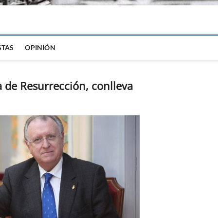
igital
STAS
OPINIÓN
a de Resurrección, conlleva