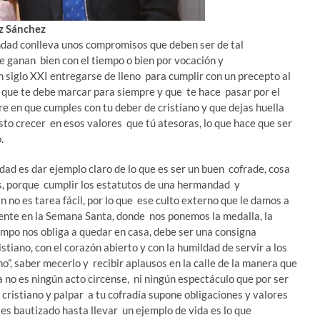
z Sánchez
d conlleva unos compromisos que deben ser de tal
 ganan bien con el tiempo o bien por vocación y
 siglo XXI entregarse de lleno para cumplir con un precepto al
que te debe marcar para siempre y que te hace pasar por el
re en que cumples con tu deber de cristiano y que dejas huella
isto crecer en esos valores que tú atesoras, lo que hace que ser
.
ad es dar ejemplo claro de lo que es ser un buen cofrade, cosa
s, porque cumplir los estatutos de una hermandad y
n no es tarea fácil, por lo que ese culto externo que le damos a
ente en la Semana Santa, donde nos ponemos la medalla, la
empo nos obliga a quedar en casa, debe ser una consigna
tiano, con el corazón abierto y con la humildad de servir a los
o”, saber mecerlo y recibir aplausos en la calle de la manera que
a no es ningún acto circense, ni ningún espectáculo que por ser
 cristiano y palpar a tu cofradía supone obligaciones y valores
 es bautizado hasta llevar un ejemplo de vida es lo que