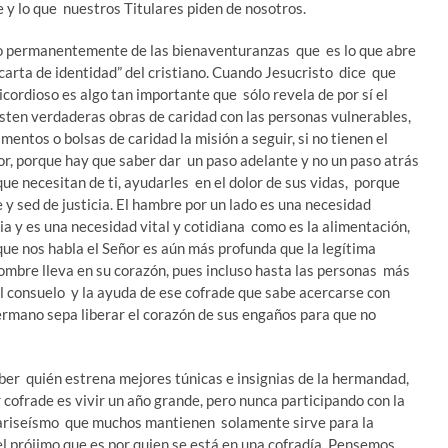
e y lo que nuestros Titulares piden de nosotros.
o permanentemente de las bienaventuranzas que es lo que abre
“carta de identidad” del cristiano. Cuando Jesucristo dice que
icordioso es algo tan importante que sólo revela de por sí el
xisten verdaderas obras de caridad con las personas vulnerables,
entos o bolsas de caridad la misión a seguir, si no tienen el
or, porque hay que saber dar un paso adelante y no un paso atrás
ue necesitan de ti, ayudarles en el dolor de sus vidas, porque
sed de justicia. El hambre por un lado es una necesidad
ia y es una necesidad vital y cotidiana como es la alimentación,
 que nos habla el Señor es aún más profunda que la legítima
ombre lleva en su corazón, pues incluso hasta las personas más
el consuelo y la ayuda de ese cofrade que sabe acercarse con
ermano sepa liberar el corazón de sus engaños para que no
er quién estrena mejores túnicas e insignias de la hermandad,
er cofrade es vivir un año grande, pero nunca participando con la
 fariseísmo que muchos mantienen solamente sirve para la
a el prójimo que es por quien se está en una cofradía. Pensemos