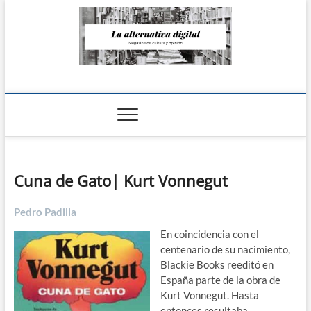
Saltar
al
contenido
La Alternativa
digital
Cuna de Gato| Kurt Vonnegut
Pedro Padilla
En coincidencia con el
centenario de su nacimiento,
Blackie Books reeditó en
España parte de la obra de
Kurt Vonnegut. Hasta
entonces resultaba