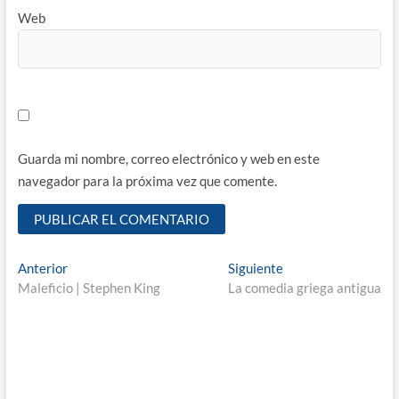
Web
Guarda mi nombre, correo electrónico y web en este
navegador para la próxima vez que comente.
Navegación
Entrada
Entrada
Anterior
Siguiente
anterior:
siguiente:
Maleficio | Stephen King
La comedia griega antigua
de
entradas