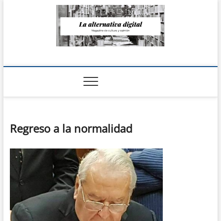
Saltar
al
contenido
La Alternativa
digital
Regreso a la normalidad