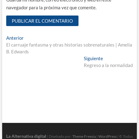
navegador para la próxima vez que comente.
Navegación
Entrada
Anterior
anterior:
El carruaje fantasma y otras historias sobrenaturales | Amelia
de
B. Edwards
entradas
Entrada
Siguiente
siguiente:
Regreso a la normalidad
La Alternativa digital
| Diseñado por:
Theme Freesia
|
WordPress
| © Todos