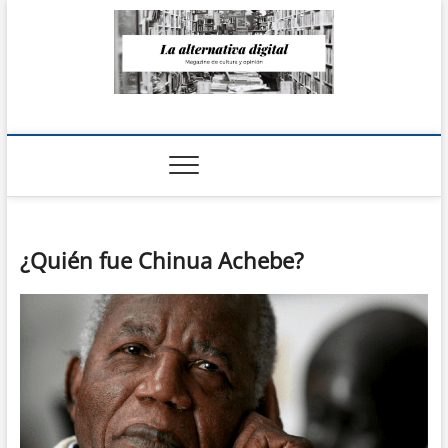
Saltar
al
contenido
La Alternativa
digital
¿Quién fue Chinua Achebe?