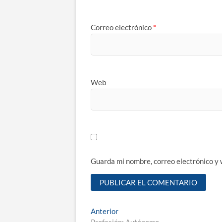
Correo electrónico
*
Web
Guarda mi nombre, correo electrónico y
Navegación
Entrada
Anterior
anterior:
Profesión: Autónomo