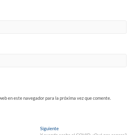
 web en este navegador para la próxima vez que comente.
Entrada
Siguiente
siguiente:
Y cuando acabe el COVID, ¿Qué nos espera?