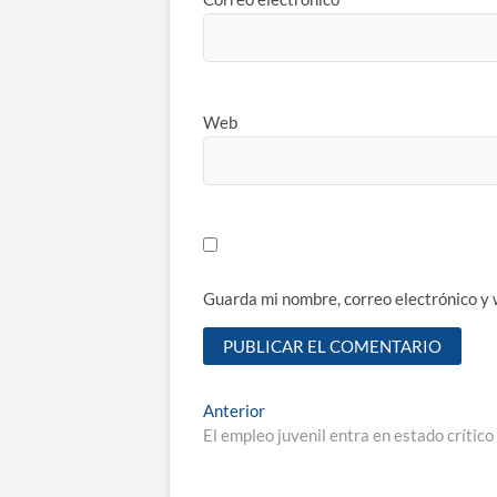
Web
Guarda mi nombre, correo electrónico y
Navegación
Entrada
Anterior
anterior:
El empleo juvenil entra en estado crítico
de
entradas