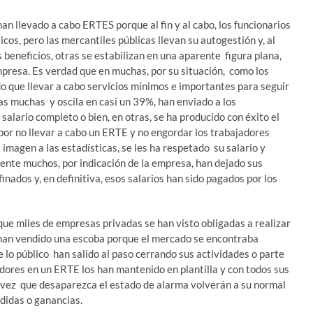
an llevado a cabo ERTES porque al fin y al cabo, los funcionarios
cos, pero las mercantiles públicas llevan su autogestión y, al
 beneficios, otras se estabilizan en una aparente figura plana,
empresa. Es verdad que en muchas, por su situación, como los
o que llevar a cabo servicios mínimos e importantes para seguir
ras muchas y oscila en casi un 39%, han enviado a los
alario completo o bien, en otras, se ha producido con éxito el
 por no llevar a cabo un ERTE y no engordar los trabajadores
magen a las estadísticas, se les ha respetado su salario y
te muchos, por indicación de la empresa, han dejado sus
nados y, en definitiva, esos salarios han sido pagados por los
 que miles de empresas privadas se han visto obligadas a realizar
 han vendido una escoba porque el mercado se encontraba
 lo público han salido al paso cerrando sus actividades o parte
jadores en un ERTE los han mantenido en plantilla y con todos sus
ez que desaparezca el estado de alarma volverán a su normal
rdidas o ganancias.