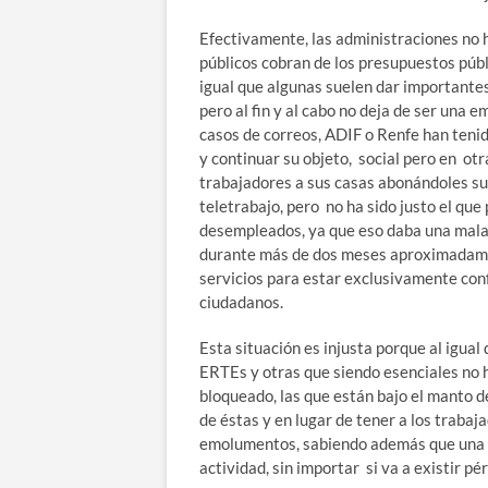
Efectivamente, las administraciones no h
públicos cobran de los presupuestos públi
igual que algunas suelen dar importantes
pero al fin y al cabo no deja de ser una 
casos de correos, ADIF o Renfe han tenid
y continuar su objeto, social pero en ot
trabajadores a sus casas abonándoles su s
teletrabajo, pero no ha sido justo el que
desempleados, ya que eso daba una mala i
durante más de dos meses aproximadamen
servicios para estar exclusivamente confi
ciudadanos.
Esta situación es injusta porque al igual
ERTEs y otras que siendo esenciales no
bloqueado, las que están bajo el manto de
de éstas y en lugar de tener a los traba
emolumentos, sabiendo además que una v
actividad, sin importar si va a existir pé