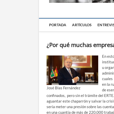
La Alternativa d
PORTADA
ARTÍCULOS
ENTREVI
¿Por qué muchas empresa
En esto
instit
u organ
admini
cuales
en la r
José Blas Fernández
de esen
confinados, pero sin el trámite del ERT
aguantar este chaparrón y salvar la crisi
sería meter una presión sobre las cuent
en una cuantía de más de 220.000 traba