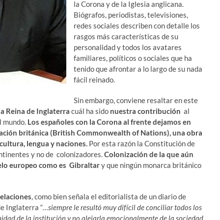
la Corona y de la Iglesia anglicana.
Biógrafos, periodistas, televisiones,
redes sociales describen con detalle los
rasgos más características de su
personalidad y todos los avatares
familiares, políticos o sociales que ha
tenido que afrontar a lo largo de su nada
fácil reinado.
Sin embargo, conviene resaltar en este
 la Reina de Inglaterra
cuál ha sido
nuestra contribución
al
el mundo.
Los españoles con la Corona al frente dejamos en
ización británica (British Commonwealth of Nations), una obra
cultura, lengua y naciones.
Por esta razón la Constitución de
tinentes y no de colonizadores.
Colonización de la que aún
elo europeo como es Gibraltar
y que ningún monarca británico
relaciones
, como bien señala el editorialista de un diario de
e Inglaterra “
…siempre le resultó muy difícil de conciliar todos los
gnidad de la institución y no alejarla emocionalmente de la sociedad