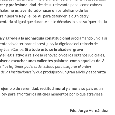
cer y profesionalidad
desde su relevante papel como cabeza
añoles
no es aventurado hacer un paralelismo de las
tra nuestro Rey Felipe VI
para defender la dignidad y
ntaria al igual que durante siete décadas lo hizo su “querida tía
ta y agrede a la monarquía constitucional
proclamando un día si
entando deteriorar el prestigio y la dignidad del reinado de
Rey Juan Carlos.
Si a todo esto se le añade el grave
 el legislativo
a raíz de la renovación de los órganos judiciales,
olver a escuchar unas valientes palabras
como aquellas del 3
 a
“los legítimos poderes del Estado para asegurar el orden
de las instituciones”
y que produjeron un gran alivio y esperanza
o ejemplo de serenidad, rectitud moral y amor a su país
es un
Rey para afrontar los difíciles momentos por lo que atraviesa
Fdo. Jorge Hernández