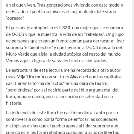
en el que viven. Tras generaciones viviendo con este modelo
de Estado, el pueblo sumiso es el mejor aliado del Estado
“opresor”.
El personaje antagónico es
I-330
, una mujer que se enamora
de
D-503
y que le muestra la vida de los “rebeldes”. Un grupo
de personas que crean un frente común para derrocar al líder
supremo “el bienhechor” y que llevarán a
D-503
más allá del
Muro Verde que aísla la ciudad utópica del resto del mundo.
Vemos aquí la figura de salvajes frente a civilizados.
La estructura de esta lectura me ha recordado a otro autor
ruso,
Mijaíl Kuzmín
con su título
Alas
en el que los capítulos
casi tienen la forma de “actos” en una obra de teatro,
“perdiéndose” por así decirlo parte del hilo argumental del
libro, aunque dando, eso si, sensación de celeridad en la
historia.
La influencia de este libro fue casi inmediata, tanto por su
controversia como por la forma de enfocar las sociedades
distópicas en las que el pueblo apoya al líder supremo aun
cuando éste les ha arrebatado cualquier atisbo de libertad.