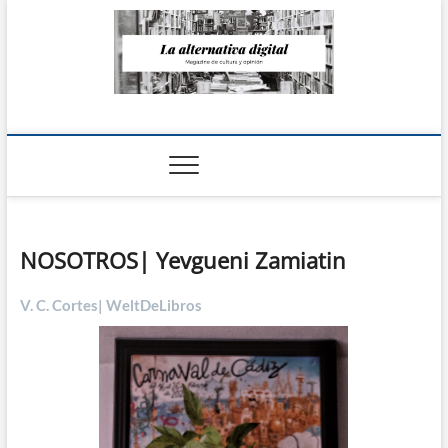
Saltar
al
contenido
La Alternativa
digital
NOSOTROS| Yevgueni Zamiatin
V. C. Cortes| WeltDeLibros