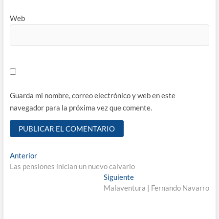
Web
Guarda mi nombre, correo electrónico y web en este
navegador para la próxima vez que comente.
Navegación
Entrada
Anterior
anterior:
Las pensiones inician un nuevo calvario
de
Entrada
Siguiente
entradas
siguiente:
Malaventura | Fernando Navarro