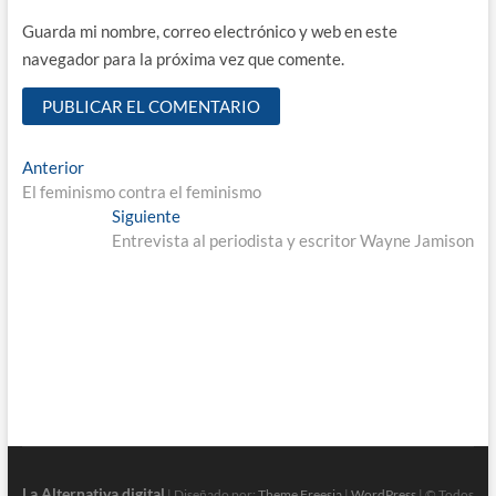
Guarda mi nombre, correo electrónico y web en este
navegador para la próxima vez que comente.
Navegación
Entrada
Anterior
anterior:
El feminismo contra el feminismo
de
Entrada
Siguiente
entradas
siguiente:
Entrevista al periodista y escritor Wayne Jamison
La Alternativa digital
| Diseñado por:
Theme Freesia
|
WordPress
| © Todos