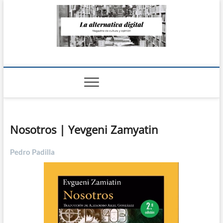
Saltar
al
contenido
La Alternativa
digital
Nosotros | Yevgeni Zamyatin
Pedro Padilla