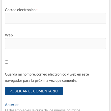
Correo electrónico
*
Web
Guarda mi nombre, correo electrónico y web en este
navegador para la próxima vez que comente.
Navegación
Entrada
Anterior
anterior:
El desempleo es la cuna de los nuevos políticos