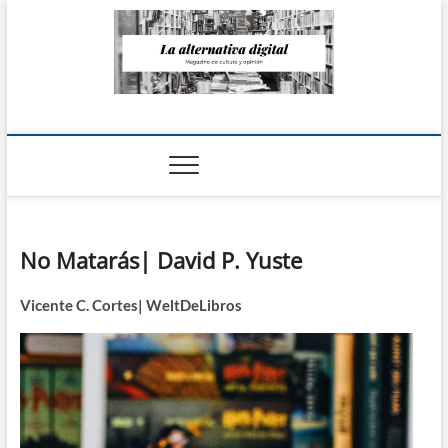
Saltar
al
contenido
La Alternativa
digital
No Matarás| David P. Yuste
Vicente C. Cortes| WeltDeLibros