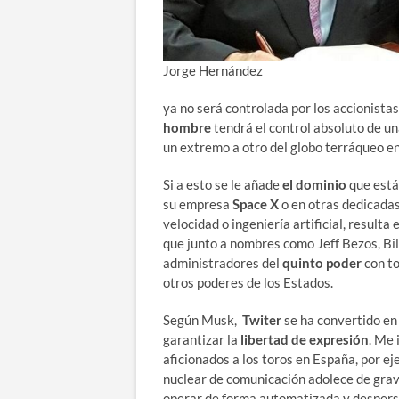
Jorge Hernández
ya no será controlada por los accionistas
hombre
tendrá el control absoluto de u
un extremo a otro del globo terráqueo e
Si a esto se le añade
el dominio
que está
su empresa
Space X
o en otras dedicadas 
velocidad o ingeniería artificial, result
que junto a nombres como Jeff Bezos, Bi
administradores del
quinto poder
con to
otros poderes de los Estados.
Según Musk,
Twiter
se ha convertido en
garantizar la
libertad de expresión
. Me 
aficionados a los toros en España, por e
nuclear de comunicación adolece de grav
operar de forma automatizada y desperso