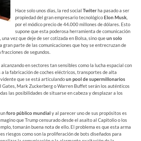
Hace solo unos días, la red social
Twiter
ha pasado a ser
propiedad del gran empresario tecnológico
Elon Musk
,
por el módico precio de 44.000 millones de dólares. Esto
supone que esta poderosa herramienta de comunicación
, una vez que deje de ser cotizada en Bolsa, sino que
un solo
na gran parte de las comunicaciones que hoy se entrecruzan de
n fracciones de segundos.
 alcanzando en sectores tan sensibles como la lucha espacial con
a la fabricación de coches eléctricos, transportes de alta
a evidente que se está articulando
un pool de supermillonarios
ll Gates, Mark Zuckerberg o Warren Buffet serán los auténticos
das las posibilidades de situarse en cabeza y desplazar a los
 un
foro público mundial
y al parecer uno de sus propósitos es
imagino que Trump censurado desde el asalto al Capitolio o los
jemplo, tomarán buena nota de ello. El problema es que esta arma
es riesgos como son la proliferación de bots diseñados para
nalizar la comunicación o la alarmante exaltación de la