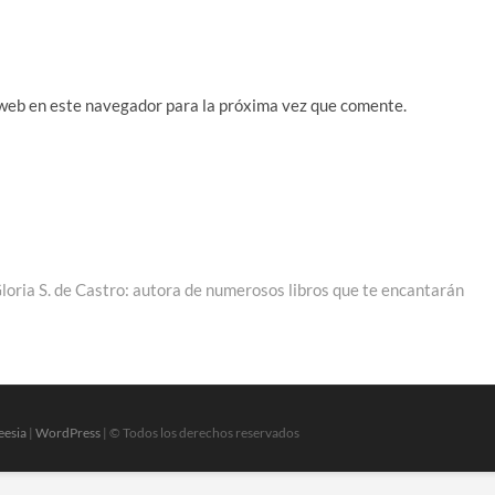
 web en este navegador para la próxima vez que comente.
ada
ente:
loria S. de Castro: autora de numerosos libros que te encantarán
eesia
|
WordPress
| © Todos los derechos reservados