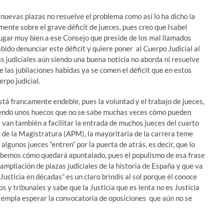
nuevas plazas no resuelve el problema como así lo ha dicho la
ente sobre el grave déficit de jueces, pues creo que Isabel
jugar muy bien a ese Consejo que preside de los mal llamados
bido denunciar este déficit y quiere poner al Cuerpo Judicial al
s judiciales aún siendo una buena noticia no aborda ni resuelve
 las jubilaciones habidas ya se comen el déficit que en estos
rpo judicial.
está francamente endeble, pues la voluntad y el trabajo de jueces,
riendo unos huecos que no se sabe muchas veces cómo pueden
 van también a facilitar la entrada de muchos jueces del cuarto
l de la Magistratura (APM), la mayoritaria de la carrera teme
lgunos jueces “entren” por la puerta de atrás, es decir, que lo
abemos cómo quedará apuntalado, pues el populismo de esa frase
 ampliación de plazas judiciales de la historia de España y que va
usticia en décadas” es un claro brindis al sol porque él conoce
s y tribunales y sabe que la Justicia que es lenta no es Justicia
ntempla esperar la convocatoria de oposiciones que aún no se