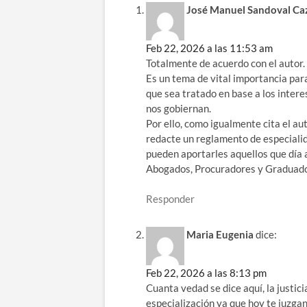
José Manuel Sandoval Caz
Feb 22, 2026 a las 11:53 am
Totalmente de acuerdo con el autor.
Es un tema de vital importancia para
que sea tratado en base a los interes
nos gobiernan.
Por ello, como igualmente cita el au
redacte un reglamento de especialid
pueden aportarles aquellos que día a
Abogados, Procuradores y Graduado
Responder
Maria Eugenia
dice:
Feb 22, 2026 a las 8:13 pm
Cuanta vedad se dice aquí, la justici
especialización ya que hoy te juzgan