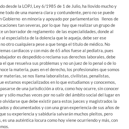
do desde la LOPJ, Ley 6/1985 de 1 de Julio, ha llovido mucho y
me todo de una manera clara y contundente, pero no se puede
un Gobierno en minoría y apoyado por parlamentarios llenos de
icaciones tan severas, por lo que hay que realizar un grupo de
te un borrador de reglamento de las especialidades, donde al
al especialista de la dolencia que le aqueja, debe ser ese
y no otro cualquiera pese a que tenga el título de médico. No
lemas cardiacos y con más de 65 años fuese al pediatra, pues
 trabajador es despedido o reclama sus derechos laborales, debe
ta el que resuelva sus problemas y no un juez de lo penal o de lo
onoce la materia, pues en el derecho, los profesionales que somos
 materias, se nos llama laboralistas, civilistas, penalistas,
orque estamos especializados en lo que estudiamos y conocemos,
pasarse de una jurisdicción a otra, como hoy ocurre, sin conocer
r y sólo muchas veces por no salir del ámbito social del lugar en
 olvidarse que debe existir para estos jueces y magistrados la
parados y documentados y con una gran experiencia de sus años de
orque su experiencia y sabiduría salvarán muchos pleitos, pero
as, es una auténtica locura como hoy viene ocurriendo y más, con
nemos.