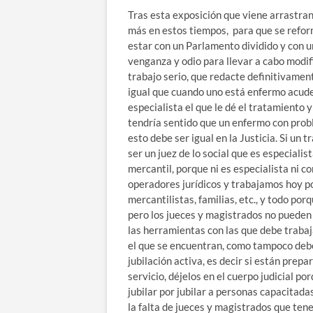
Tras esta exposición que viene arrastran
más en estos tiempos, para que se refor
estar con un Parlamento dividido y con 
venganza y odio para llevar a cabo modif
trabajo serio, que redacte definitivamen
igual que cuando uno está enfermo acude 
especialista el que le dé el tratamiento 
tendría sentido que un enfermo con prob
esto debe ser igual en la Justicia. Si un
ser un juez de lo social que es especialis
mercantil, porque ni es especialista ni c
operadores jurídicos y trabajamos hoy por
mercantilistas, familias, etc., y todo p
pero los jueces y magistrados no pueden 
las herramientas con las que debe trabaja
el que se encuentran, como tampoco debe
jubilación activa, es decir si están pre
servicio, déjelos en el cuerpo judicial p
jubilar por jubilar a personas capacitad
la falta de jueces y magistrados que te