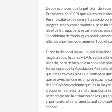
Debo reconocer que la petición de estas 
Presidenta del CGPJ que alertó recientem
Perelló sabe lo que dice y ha sabido con
progresistas y conservadores, pero ha sa
nivel de Europa, pero estas nuevas plaza
el problema de fondo, pues prácticamente
últimos años vamos a tener en todo el cue
Dicho lo dicho, el mapa judicial español 
magistrados, fiscales y LAJs están cub
hacerlo, pero dentro de esa convocatoria
turno, cosa que la Asociación Profesiona
que estas nuevas plazas sirvan para que a
que se avecina que es un proyecto, no s
del Sr. Bolaños diciendo que “es la mayor
a suponer la mayor transformación de la J
perfectamente la situación de los juzgado
y, por tanto, el panorama actual sólo co
conoce.