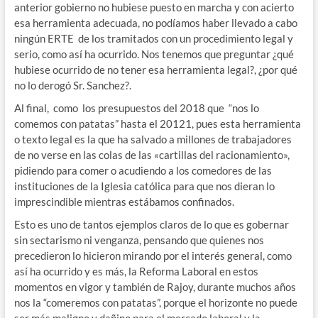
anterior gobierno no hubiese puesto en marcha y con acierto
esa herramienta adecuada, no podíamos haber llevado a cabo
ningún ERTE de los tramitados con un procedimiento legal y
serio, como así ha ocurrido. Nos tenemos que preguntar ¿qué
hubiese ocurrido de no tener esa herramienta legal?, ¿por qué
no lo derogó Sr. Sanchez?.
Al final, como los presupuestos del 2018 que “nos lo
comemos con patatas” hasta el 20121, pues esta herramienta
o texto legal es la que ha salvado a millones de trabajadores
de no verse en las colas de las «cartillas del racionamiento»,
pidiendo para comer o acudiendo a los comedores de las
instituciones de la Iglesia católica para que nos dieran lo
imprescindible mientras estábamos confinados.
Esto es uno de tantos ejemplos claros de lo que es gobernar
sin sectarismo ni venganza, pensando que quienes nos
precedieron lo hicieron mirando por el interés general, como
así ha ocurrido y es más, la Reforma Laboral en estos
momentos en vigor y también de Rajoy, durante muchos años
nos la “comeremos con patatas”, porque el horizonte no puede
ser más maligno y dañino para el mercado laboral y la