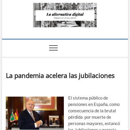
Saltar
al
contenido
La Alternativa
digital
La pandemia acelera las jubilaciones
El sistema público de
pensiones en España, como
consecuencia de la brutal
pérdida por muerte de
personas mayores, estancó
las jubilaciones y parecía