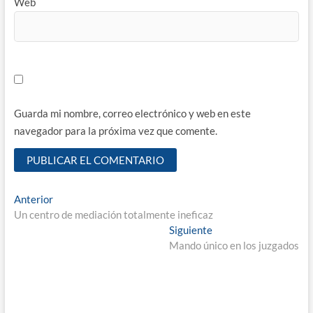
Web
Guarda mi nombre, correo electrónico y web en este
navegador para la próxima vez que comente.
Navegación
Entrada
Anterior
anterior:
Un centro de mediación totalmente ineficaz
de
Entrada
Siguiente
entradas
siguiente:
Mando único en los juzgados