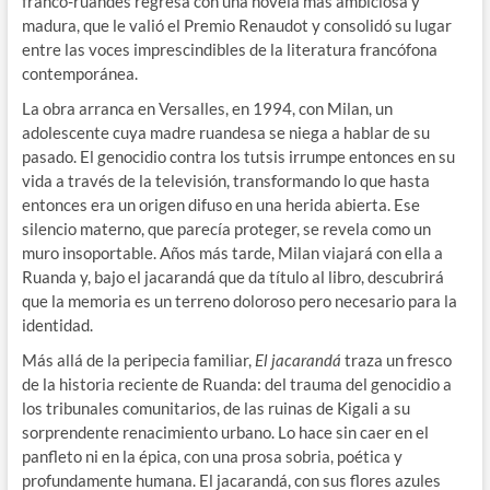
franco-ruandés regresa con una novela más ambiciosa y
madura, que le valió el Premio Renaudot y consolidó su lugar
entre las voces imprescindibles de la literatura francófona
contemporánea.
La obra arranca en Versalles, en 1994, con Milan, un
adolescente cuya madre ruandesa se niega a hablar de su
pasado. El genocidio contra los tutsis irrumpe entonces en su
vida a través de la televisión, transformando lo que hasta
entonces era un origen difuso en una herida abierta. Ese
silencio materno, que parecía proteger, se revela como un
muro insoportable. Años más tarde, Milan viajará con ella a
Ruanda y, bajo el jacarandá que da título al libro, descubrirá
que la memoria es un terreno doloroso pero necesario para la
identidad.
Más allá de la peripecia familiar,
El jacarandá
traza un fresco
de la historia reciente de Ruanda: del trauma del genocidio a
los tribunales comunitarios, de las ruinas de Kigali a su
sorprendente renacimiento urbano. Lo hace sin caer en el
panfleto ni en la épica, con una prosa sobria, poética y
profundamente humana. El jacarandá, con sus flores azules