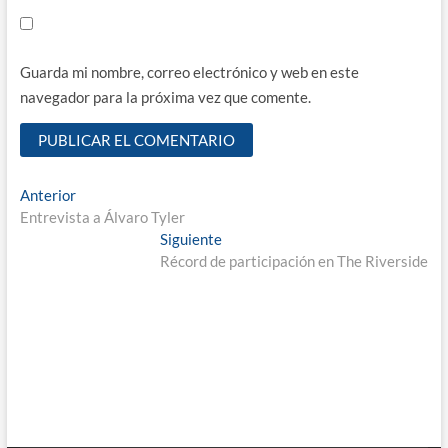
Guarda mi nombre, correo electrónico y web en este
navegador para la próxima vez que comente.
Navegación
Entrada
Anterior
anterior:
Entrevista a Álvaro Tyler
de
Entrada
Siguiente
entradas
siguiente:
Récord de participación en The Riverside