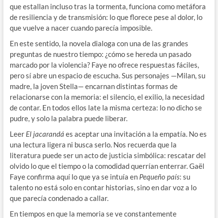
que estallan incluso tras la tormenta, funciona como metáfora
de resiliencia y de transmisión: lo que florece pese al dolor, lo
que vuelve a nacer cuando parecía imposible.
En este sentido, la novela dialoga con una de las grandes
preguntas de nuestro tiempo: ¿cómo se hereda un pasado
marcado por la violencia? Faye no ofrece respuestas fáciles,
pero sí abre un espacio de escucha. Sus personajes —Milan, su
madre, la joven Stella— encarnan distintas formas de
relacionarse con la memoria: el silencio, el exilio, la necesidad
de contar. En todos ellos late la misma certeza: lo no dicho se
pudre, y solo la palabra puede liberar.
Leer
El jacarandá
es aceptar una invitación a la empatía. No es
una lectura ligera ni busca serlo. Nos recuerda que la
literatura puede ser un acto de justicia simbólica: rescatar del
olvido lo que el tiempo o la comodidad querrían enterrar. Gaël
Faye confirma aquí lo que ya se intuía en
Pequeño país
: su
talento no está solo en contar historias, sino en dar voz a lo
que parecía condenado a callar.
En tiempos en que la memoria se ve constantemente