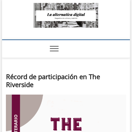
Saltar
al
contenido
La Alternativa
digital
Récord de participación en The
Riverside