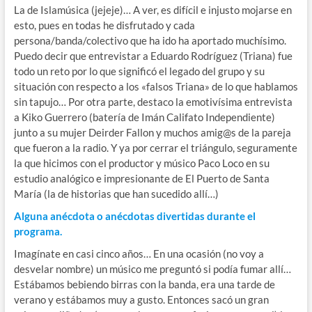
La de Islamúsica (jejeje)… A ver, es difícil e injusto mojarse en
esto, pues en todas he disfrutado y cada
persona/banda/colectivo que ha ido ha aportado muchísimo.
Puedo decir que entrevistar a Eduardo Rodríguez (Triana) fue
todo un reto por lo que significó el legado del grupo y su
situación con respecto a los «falsos Triana» de lo que hablamos
sin tapujo… Por otra parte, destaco la emotivísima entrevista
a Kiko Guerrero (batería de Imán Califato Independiente)
junto a su mujer Deirder Fallon y muchos amig@s de la pareja
que fueron a la radio. Y ya por cerrar el triángulo, seguramente
la que hicimos con el productor y músico Paco Loco en su
estudio analógico e impresionante de El Puerto de Santa
María (la de historias que han sucedido allí…)
Alguna anécdota o anécdotas divertidas durante el
programa.
Imagínate en casi cinco años… En una ocasión (no voy a
desvelar nombre) un músico me preguntó si podía fumar allí…
Estábamos bebiendo birras con la banda, era una tarde de
verano y estábamos muy a gusto. Entonces sacó un gran