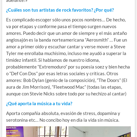
adelante!»
¿Cuáles son tus artistas de rock favoritos? ¿Por qué?
Es complicado escoger sólo unos pocos nombres… De hecho,
va por etapas y conforme pasa el tiempo surgen nuevos
amores. Puedo decir que un amor de siempre y el más antaño
anglosajón es la banda norteamericana “Aerosmith” … Fue un
amor a primer oído y escuchar cantar y verse mover a Steve
Tyler me enrollaba muchísimo, incluso me ayudó a superar la
timidez infantil. Si hablamos de nuestro idioma,
probablemente “Extremoduro” por su poesía soez y bien hecha
o “Def Con Dos” por esas letras sociales y críticas. Otros
amores: Bob Dylan (genio de la composición), “The Doors” (El
aura de Jim Morrison), “Fleetwood Mac” (todas las etapas,
aunque con Stevie Nicks sobre todo por su hechizo al cantar)
¿Qué aporta la música a tu vida?
Aporta compañía absoluta, evasión de stress, dopamina y
serotonina etc… No concibo hoy en día la vida sin música.