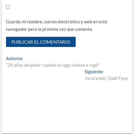
Guarda mi nombre, correo electrónico y web en este
navegador para la próxima vez que comente.
Navegación
Entrada
Anterior
anterior:
“28 años después: cuando la saga vuelve a rugir”
de
Entrada
Siguiente
entradas
siguiente:
Jacarandá | Gaël Faye