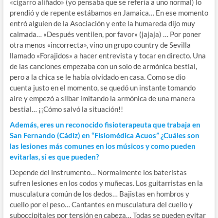
«cigarro aliñado» (yo pensaba que se refería a uno normal) lo
prendió y de repente estábamos en Jamaica… En ese momento
entró alguien de la Asociación y ente la humareda dijo muy
calmada… «Después ventilen, por favor» (jajaja) … Por poner
otra menos «incorrecta», vino un grupo country de Sevilla
llamado «Forajidos» a hacer entrevista y tocar en directo. Una
de las canciones empezaba con un solo de armónica bestial,
pero a la chica se le había olvidado en casa. Como se dio
cuenta justo en el momento, se quedó un instante tomando
aire y empezó a silbar imitando la armónica de una manera
bestial… ¡¡Cómo salvó la situación!!
Además, eres un reconocido fisioterapeuta que trabaja en
San Fernando (Cádiz) en “Fisiomédica Acuos” ¿Cuáles son
las lesiones más comunes en los músicos y como pueden
evitarlas, si es que pueden?
Depende del instrumento… Normalmente los bateristas
sufren lesiones en los codos y muñecas. Los guitarristas en la
musculatura común de los dedos… Bajistas en hombros y
cuello por el peso… Cantantes en musculatura del cuello y
suboccipitales por tensión en cabeza… Todas se pueden evitar