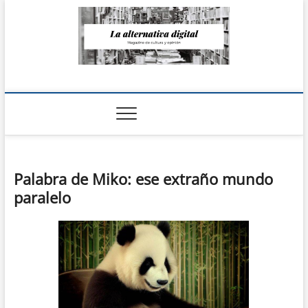
Saltar
al
contenido
La Alternativa
digital
Palabra de Miko: ese extraño mundo
paralelo