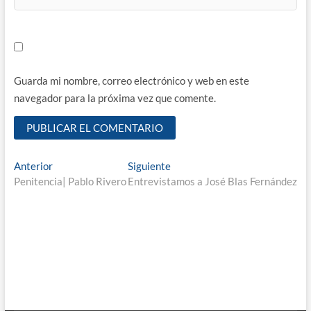
Guarda mi nombre, correo electrónico y web en este
navegador para la próxima vez que comente.
Navegación
Entrada
Entrada
Anterior
Siguiente
anterior:
siguiente:
Penitencia| Pablo Rivero
Entrevistamos a José Blas Fernández
de
entradas