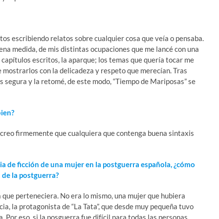
os escribiendo relatos sobre cualquier cosa que veía o pensaba.
uena medida, de mis distintas ocupaciones que me lancé con una
 capítulos escritos, la aparque; los temas que quería tocar me
de mostrarlos con la delicadeza y respeto que merecían. Tras
más segura y la retomé, de este modo, “Tiempo de Mariposas” se
bien?
o creo firmemente que cualquiera que contenga buena sintaxis
oria de ficción de una mujer en la postguerra española, ¿cómo
 de la postguerra?
a que perteneciera. No era lo mismo, una mujer que hubiera
cia, la protagonista de “La Tata”, que desde muy pequeña tuvo
 Por eso, si la posguerra fue difícil para todas las personas,