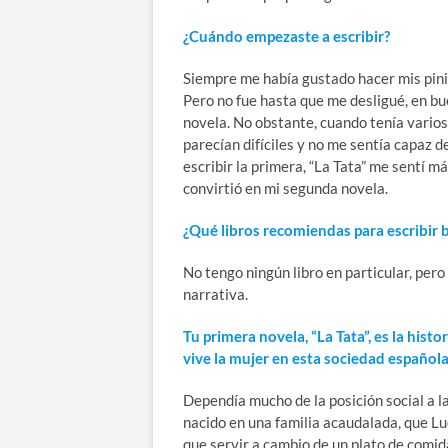
¿Cuándo empezaste a escribir?
Siempre me había gustado hacer mis pinit
Pero no fue hasta que me desligué, en b
novela. No obstante, cuando tenía varios
parecían difíciles y no me sentía capaz 
escribir la primera, “La Tata” me sentí 
convirtió en mi segunda novela.
¿Qué libros recomiendas para escribir 
No tengo ningún libro en particular, per
narrativa.
Tu primera novela, “La Tata”, es la hist
vive la mujer en esta sociedad española
Dependía mucho de la posición social a l
nacido en una familia acaudalada, que Lu
que servir a cambio de un plato de comida.