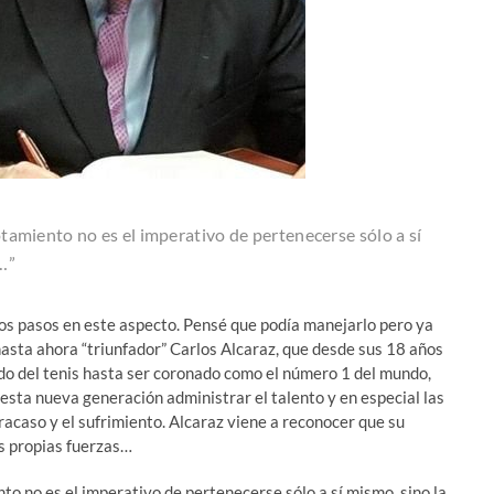
tamiento no es el imperativo de pertenecerse sólo a sí
…”
os pasos en este aspecto. Pensé que podía manejarlo pero ya
hasta ahora “triunfador” Carlos Alcaraz, que desde sus 18 años
do del tenis hasta ser coronado como el número 1 del mundo,
 esta nueva generación administrar el talento y en especial las
fracaso y el sufrimiento. Alcaraz viene a reconocer que su
us propias fuerzas…
to no es el imperativo de pertenecerse sólo a sí mismo, sino la