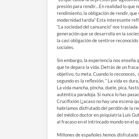
presión para rendir…En realidad lo que no
rendimiento, la obligación de rendir, que
modernidad tardía” Esta interesante ref
“La sociedad del cansancio” nos traslada
generación que se desarrolla en la socied
la casi obligación de sentirse reconocido
sociales.
Sin embargo, la experiencia nos enseña q
que te depara la vida. Detrás de un frac
objetivo, tu meta. Cuando lo reconoces, c
segundo es la reflexión. “ La vida es dura
La vida mancha, pincha, duele, pica, fast
auténtica paradoja. Si nunca lo has pasa
Crucifixión (¿acaso no hay una escena q
habríamos disfrutado del perdón de la re
del médico doctor en psiquiatría Luis Gu
al fracaso en el intrincado mundo en el
Millones de españoles hemos disfrutado 