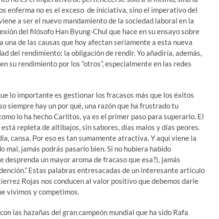
s enferma no es el exceso de iniciativa, sino el imperativo del
 viene a ser el nuevo mandamiento de la sociedad laboral en la
lexión del filósofo Han Byung-Chul que hace en su ensayo sobre
 a una de las causas que hoy afectan seriamente a esta nueva
ad del rendimiento: la obligación de rendir. Yo añadiría, además,
 en su rendimiento por los “otros”, especialmente en las redes
ue lo importante es gestionar los fracasos más que los éxitos
aso siempre hay un por qué, una razón que ha frustrado tu
omo lo ha hecho Carlitos, ya es el primer paso para superarlo. El
, está repleta de altibajos, sin sabores, días malos y días peores.
idia, cansa. Por eso es tan sumamente atractiva. Y aquí viene la
do mal, jamás podrás pasarlo bien. Si no hubiera habido
ue desprenda un mayor aroma de fracaso que esa?), jamás
dención.” Estas palabras entresacadas de un interesante artículo
tierrez Rojas nos conducen al valor positivo que debemos darle
 que vivimos y competimos.
con las hazañas del gran campeón mundial que ha sido Rafa