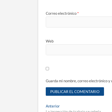
Correo electrónico
*
Web
Guarda mi nombre, correo electrónico y
Navegación
Entrada
Anterior
anterior:
La inspección de trabajo se rebela