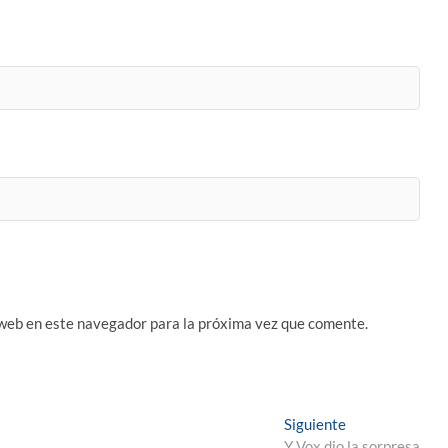
 web en este navegador para la próxima vez que comente.
Entrada
Siguiente
siguiente:
Y Vox dio la sorpresa