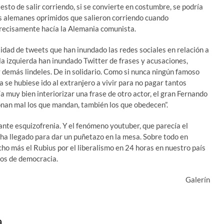
to de salir corriendo, si se convierte en costumbre, se podría
s alemanes oprimidos que salieron corriendo cuando
 precisamente hacía la Alemania comunista.
idad de tweets que han inundado las redes sociales en relación a
la izquierda han inundado Twitter de frases y acusaciones,
y demás lindeles. De in solidario. Como si nunca ningún famoso
 se hubiese ido al extranjero a vivir para no pagar tantos
 muy bien interiorizar una frase de otro actor, el gran Fernando
nan mal los que mandan, también los que obedecen”.
tante esquizofrenia. Y el fenómeno youtuber, que parecía el
 ha llegado para dar un puñetazo en la mesa. Sobre todo en
cho más el Rubius por el liberalismo en 24 horas en nuestro país
ños de democracia.
Galerín
a