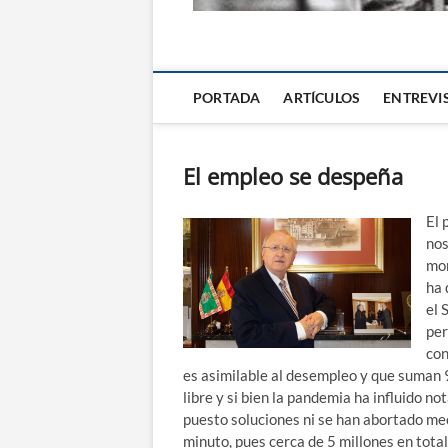
La Alternativa d
PORTADA
ARTÍCULOS
ENTREVI
El empleo se despeña
El 
nos
mom
ha 
el 
per
con
es asimilable al desempleo y que suman 
libre y si bien la pandemia ha influido 
puesto soluciones ni se han abortado m
minuto, pues cerca de 5 millones en tota