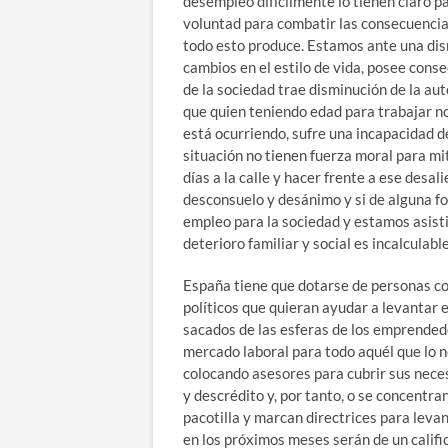
desempleo difícilmente lo tienen claro pa
voluntad para combatir las consecuencias
todo esto produce. Estamos ante una dis
cambios en el estilo de vida, posee con
de la sociedad trae disminución de la au
que quien teniendo edad para trabajar n
está ocurriendo, sufre una incapacidad d
situación no tienen fuerza moral para mi
días a la calle y hacer frente a ese desa
desconsuelo y desánimo y si de alguna fo
empleo para la sociedad y estamos asisti
deterioro familiar y social es incalculable
España tiene que dotarse de personas co
políticos que quieran ayudar a levantar e
sacados de las esferas de los emprended
mercado laboral para todo aquél que lo 
colocando asesores para cubrir sus necesi
y descrédito y, por tanto, o se concentra
pacotilla y marcan directrices para leva
en los próximos meses serán de un calific