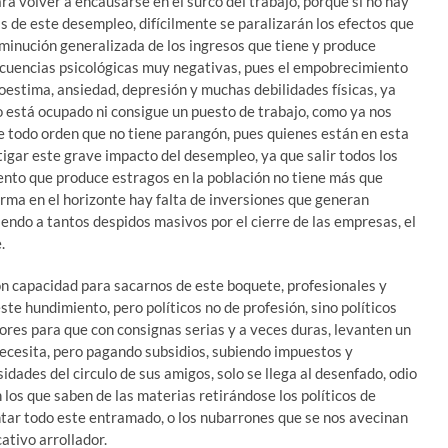
ra volver a encausarse en el surco del trabajo, porque si no hay
 de este desempleo, difícilmente se paralizarán los efectos que
minución generalizada de los ingresos que tiene y produce
secuencias psicológicas muy negativas, pues el empobrecimiento
toestima, ansiedad, depresión y muchas debilidades físicas, ya
o está ocupado ni consigue un puesto de trabajo, como ya nos
e todo orden que no tiene parangón, pues quienes están en esta
tigar este grave impacto del desempleo, ya que salir todos los
liento que produce estragos en la población no tiene más que
rma en el horizonte hay falta de inversiones que generan
endo a tantos despidos masivos por el cierre de las empresas, el
.
n capacidad para sacarnos de este boquete, profesionales y
ste hundimiento, pero políticos no de profesión, sino políticos
ores para que con consignas serias y a veces duras, levanten un
necesita, pero pagando subsidios, subiendo impuestos y
dades del circulo de sus amigos, solo se llega al desenfado, odio
n los que saben de las materias retirándose los políticos de
ntar todo este entramado, o los nubarrones que se nos avecinan
ativo arrollador.