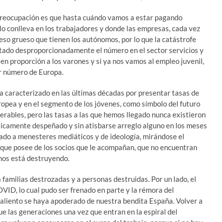
n preocupación es que hasta cuándo vamos a estar pagando
o conlleva en los trabajadores y donde las empresas, cada vez
so grueso que tienen los autónomos, por lo que la catástrofe
ado desproporcionadamente el número en el sector servicios y
 en proporción a los varones y si ya nos vamos al empleo juvenil,
r número de Europa.
a caracterizado en las últimas décadas por presentar tasas de
ropea y en el segmento de los jóvenes, como símbolo del futuro
nerables, pero las tasas a las que hemos llegado nunca existieron
ticamente despeñado y sin atisbarse arreglo alguno en los meses
cado a menesteres mediáticos y de ideología, mirándose el
s que posee de los socios que le acompañan, que no encuentran
 nos está destruyendo.
a familias destrozadas y a personas destruidas. Por un lado, el
VID, lo cual pudo ser frenado en parte y la rémora del
aliento se haya apoderado de nuestra bendita España. Volver a
e las generaciones una vez que entran en la espiral del