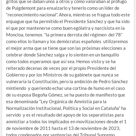
gritos que se daban unos a otros y cómo valoraban al prófugo
de Puigdemont para ensalzarlo y tenerlo como un líder de
“reconocimiento nacional”. Ahora, mientras se fragua todo este
enjuague que ha permitido el Presidente Sánchez y que ha sido
el que por mantenerse como buen ególatra y narcisista en la
Moncloa, tenemos “la primera derrota del régimen del 78”
como ellos lo llaman y los demócratas españoles utilizaremos
el mejor arma que se tiene que son las próximas elecciones a
celebrar donde Sánchez salga y lo sienten en un banquillo
como todos esperamos que así sea. Hemos visto y se ha
reiterado decenas de veces por el propio Presidente del
Gobierno y por los Ministros de su gabinete que nunca se
vulneraría la Constitución, pero la ambición de Pedro Sánchez
mintiendo y queriendo echar una cortina de humo en el caso
de su esposa Begoña Gómez, se ha puesto de manifiesto que
esa denominada “Ley Orgánica de Amnistía para la
Normalización Institucional, Política y Social en Cataluña” ha
servido y es el resultado del apoyo de los separatistas para
amnistiar a todos los implicados en movilizaciones desde el 1
de noviembre de 2011 hasta el 13 de noviembre de 2023,
todos condenados por sentencias del Tribunal Supremo.