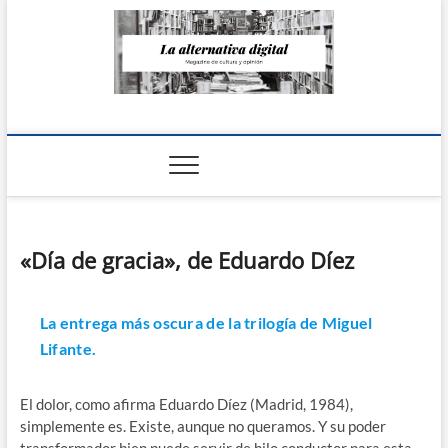
Saltar
al
contenido
La Alternativa
digital
«Día de gracia», de Eduardo Díez
La entrega más oscura de la trilogía de Miguel
Lifante.
El dolor, como afirma Eduardo Díez (Madrid, 1984),
simplemente es. Existe, aunque no queramos. Y su poder
transformador bien puede servir de hilo conductor para esta