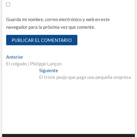
Guarda mi nombre, correo electrónico y web en este
navegador para la próxima vez que comente.
Navegación
Entrada
Anterior
anterior:
El colgado | Philippe Lançon
de
Entrada
Siguiente
entradas
siguiente:
El triste peaje que paga una pequeña empresa