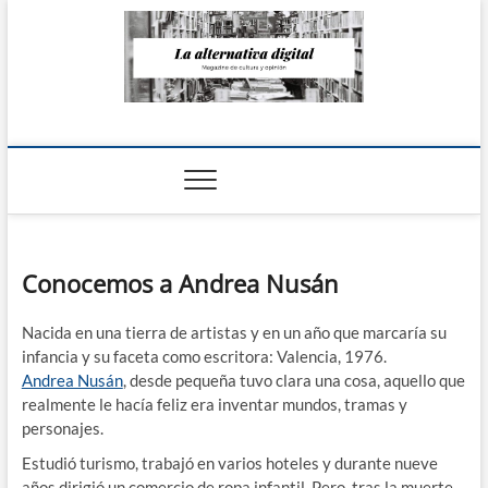
Saltar
al
contenido
La Alternativa
digital
Conocemos a Andrea Nusán
Nacida en una tierra de artistas y en un año que marcaría su
infancia y su faceta como escritora: Valencia, 1976.
Andrea Nusán
, desde pequeña tuvo clara una cosa, aquello que
realmente le hacía feliz era inventar mundos, tramas y
personajes.
Estudió turismo, trabajó en varios hoteles y durante nueve
años dirigió un comercio de ropa infantil. Pero, tras la muerte