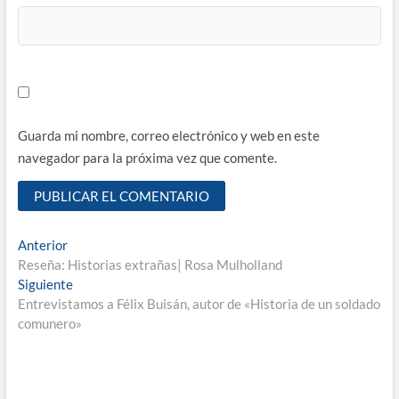
Guarda mi nombre, correo electrónico y web en este
navegador para la próxima vez que comente.
Navegación
Entrada
Anterior
anterior:
Reseña: Historias extrañas| Rosa Mulholland
de
Entrada
Siguiente
entradas
siguiente:
Entrevistamos a Félix Buisán, autor de «Historia de un soldado
comunero»