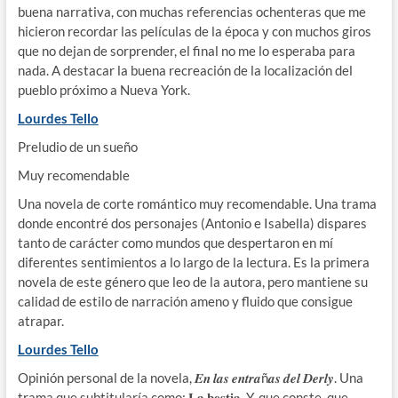
buena narrativa, con muchas referencias ochenteras que me
hicieron recordar las películas de la época y con muchos giros
que no dejan de sorprender, el final no me lo esperaba para
nada. A destacar la buena recreación de la localización del
pueblo próximo a Nueva York.
Lourdes Tello
Preludio de un sueño
Muy recomendable
Una novela de corte romántico muy recomendable. Una trama
donde encontré dos personajes (Antonio e Isabella) dispares
tanto de carácter como mundos que despertaron en mí
diferentes sentimientos a lo largo de la lectura. Es la primera
novela de este género que leo de la autora, pero mantiene su
calidad de estilo de narración ameno y fluido que consigue
atrapar.
Lourdes Tello
Opinión personal de la novela, 𝑬𝒏 𝒍𝒂𝒔 𝒆𝒏𝒕𝒓𝒂ñ𝒂𝒔 𝒅𝒆𝒍 𝑫𝒆𝒓𝒍𝒚. Una
trama que subtitularía como: 𝐋𝐚 𝐛𝐞𝐬𝐭𝐢𝐚. Y, que conste, que