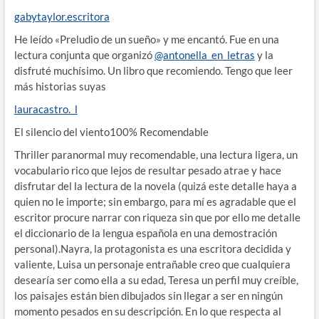
gabytaylor.escritora
He leído «Preludio de un sueño» y me encantó. Fue en una
lectura conjunta que organizó
@antonella_en_letras
y la
disfruté muchísimo. Un libro que recomiendo. Tengo que leer
más historias suyas
lauracastro._l
El silencio del viento100% Recomendable
Thriller paranormal muy recomendable, una lectura ligera, un
vocabulario rico que lejos de resultar pesado atrae y hace
disfrutar del la lectura de la novela (quizá este detalle haya a
quien no le importe; sin embargo, para mí es agradable que el
escritor procure narrar con riqueza sin que por ello me detalle
el diccionario de la lengua española en una demostración
personal).Nayra, la protagonista es una escritora decidida y
valiente, Luisa un personaje entrañable creo que cualquiera
desearía ser como ella a su edad, Teresa un perfil muy creíble,
los paisajes están bien dibujados sin llegar a ser en ningún
momento pesados en su descripción. En lo que respecta al