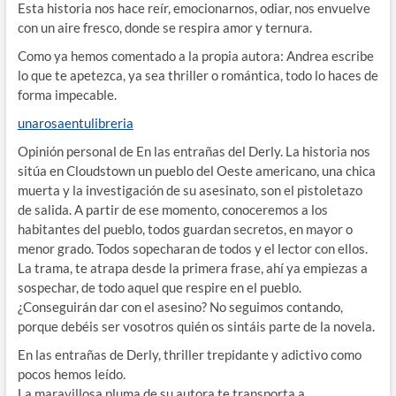
Esta historia nos hace reír, emocionarnos, odiar, nos envuelve
con un aire fresco, donde se respira amor y ternura.
Como ya hemos comentado a la propia autora: Andrea escribe
lo que te apetezca, ya sea thriller o romántica, todo lo haces de
forma impecable.
unarosaentulibreria
Opinión personal de En las entrañas del Derly. La historia nos
sitúa en Cloudstown un pueblo del Oeste americano, una chica
muerta y la investigación de su asesinato, son el pistoletazo
de salida. A partir de ese momento, conoceremos a los
habitantes del pueblo, todos guardan secretos, en mayor o
menor grado. Todos sopecharan de todos y el lector con ellos.
La trama, te atrapa desde la primera frase, ahí ya empiezas a
sospechar, de todo aquel que respire en el pueblo.
¿Conseguirán dar con el asesino? No seguimos contando,
porque debéis ser vosotros quién os sintáis parte de la novela.
En las entrañas de Derly, thriller trepidante y adictivo como
pocos hemos leído.
La maravillosa pluma de su autora te transporta a