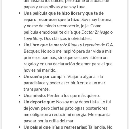
demasiado los dulces, pero dame una bolsa de
papas y unas olivas y ya soy tuya.
Una película que te hizo llorar y que te de
reparo reconocer que lo hizo:
Soy muy llorona
y no me da miedo reconocerlo, je,je. Como
película emocional te diría que
Doctor Zhivago
o
Love Story
. Dos clásicos inolvidables.
Un libro que te marcó:
Rimas y Leyendas
de G.A.
Bécquer. No solo me inspiró para dar vida a mis
primeros poemas, sino que se convirtió en un
regalo y en una declaración de amor para el que
hoy es mi marido.
Un sueño por cumplir:
Viajar a alguna isla
paradisíaca y poder escribir frente a un mar
transparente.
Una miedo:
Perder a los que más quiero.
Un deporte que:
No soy muy deportista. Lo fui
de joven, pero ciertas patologías posteriores
me obligaron a reducir mi energía. Me encanta
pasear por la orilla del mar.
Un país al que irías o regresarías:
Tailandia. No