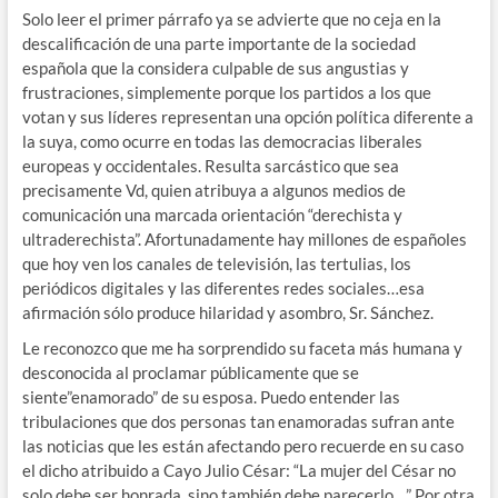
Solo leer el primer párrafo ya se advierte que no ceja en la
descalificación de una parte importante de la sociedad
española que la considera culpable de sus angustias y
frustraciones, simplemente porque los partidos a los que
votan y sus líderes representan una opción política diferente a
la suya, como ocurre en todas las democracias liberales
europeas y occidentales. Resulta sarcástico que sea
precisamente Vd, quien atribuya a algunos medios de
comunicación una marcada orientación “derechista y
ultraderechista”. Afortunadamente hay millones de españoles
que hoy ven los canales de televisión, las tertulias, los
periódicos digitales y las diferentes redes sociales…esa
afirmación sólo produce hilaridad y asombro, Sr. Sánchez.
Le reconozco que me ha sorprendido su faceta más humana y
desconocida al proclamar públicamente que se
siente”enamorado” de su esposa. Puedo entender las
tribulaciones que dos personas tan enamoradas sufran ante
las noticias que les están afectando pero recuerde en su caso
el dicho atribuido a Cayo Julio César: “La mujer del César no
solo debe ser honrada, sino también debe parecerlo…” Por otra