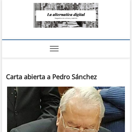
Saltar
al
contenido
La Alternativa
digital
Carta abierta a Pedro Sánchez