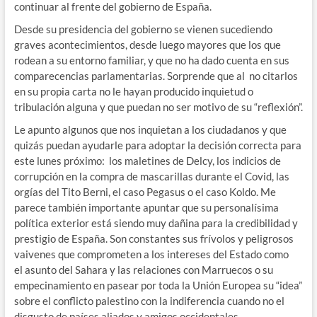
continuar al frente del gobierno de España.
Desde su presidencia del gobierno se vienen sucediendo
graves acontecimientos, desde luego mayores que los que
rodean a su entorno familiar, y que no ha dado cuenta en sus
comparecencias parlamentarias. Sorprende que al no citarlos
en su propia carta no le hayan producido inquietud o
tribulación alguna y que puedan no ser motivo de su “reflexión”.
Le apunto algunos que nos inquietan a los ciudadanos y que
quizás puedan ayudarle para adoptar la decisión correcta para
este lunes próximo: los maletines de Delcy, los indicios de
corrupción en la compra de mascarillas durante el Covid, las
orgías del Tito Berni, el caso Pegasus o el caso Koldo. Me
parece también importante apuntar que su personalísima
política exterior está siendo muy dañina para la credibilidad y
prestigio de España. Son constantes sus frívolos y peligrosos
vaivenes que comprometen a los intereses del Estado como
el asunto del Sahara y las relaciones con Marruecos o su
empecinamiento en pasear por toda la Unión Europea su “idea”
sobre el conflicto palestino con la indiferencia cuando no el
disgusto de países aliados y amigos occidentales.