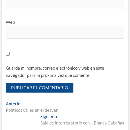
Web
Guarda mi nombre, correo electrónico y web en este
navegador para la próxima vez que comente.
Navegación
Entrada
Anterior
anterior:
Políticos útiles en el desván
de
Entrada
Siguiente
entradas
siguiente:
Sala de interrogatorio con… Blanca Cabañas