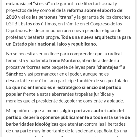
eutanasia
,
el “si es si”
o de garantía de libertad sexual y
proyectos de ley como el de la
reforma sobre el aborto del
2010
y el de
las personas “trans
” y la garantía de los derechos
LGTBI. Estos dos últimos, en trámite en el Congreso de los
Diputados. Es decir imponen una nueva pseudo religión de
profetas y beatería progre.
Toda una nueva arquitectura para
un Estado plurinacional, laico y republicano
.
No se necesita ser un lince para comprender que la radical
feminista y podemita
Irene Montero
, abandera desde su
procaz verborrea este paquete de leyes para
“chantajear” a
Sánchez
y así permanecer en el poder, aunque no es
descartable que él mismo participe también de sus postulados.
Lo que no entiendo es el estratégico silencio del partido
popular f
rente a estas aberrantes tropelías jurídicas y
morales que el presidente de gobierno consiente y aplaude.
Mi opinión es que al menos,
algún portavoz autorizado del
partido
,
debería oponerse públicamente a toda esta serie de
barbaridades ideológicas
que atentan contra las libertades
de una parte muy importante de la sociedad española. Es una