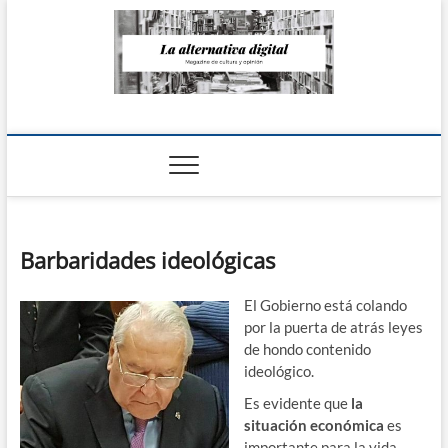
Saltar
al
contenido
La Alternativa
digital
Barbaridades ideológicas
El Gobierno está colando
por la puerta de atrás leyes
de hondo contenido
ideológico.
Es evidente que
la
situación económica
es
importante para la vida