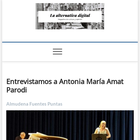
Saltar
al
contenido
La Alternativa
digital
Entrevistamos a Antonia María Amat
Parodi
Almudena Fuentes Puntas