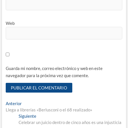
Web
Guarda mi nombre, correo electrónico y web en este
navegador para la próxima vez que comente.
Navegación
Entrada
Anterior
anterior:
Llega a librerías «Berlusconi o el 68 realizado»
de
Entrada
Siguiente
entradas
siguiente:
Celebrar un juicio dentro de cinco años es una injusticia