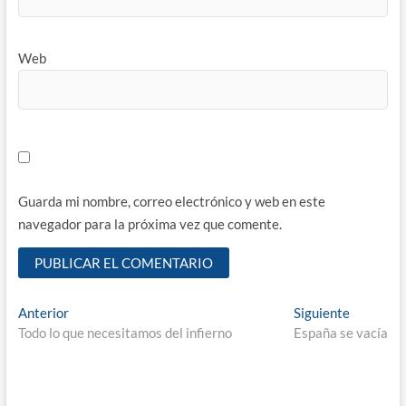
Web
Guarda mi nombre, correo electrónico y web en este
navegador para la próxima vez que comente.
Navegación
Entrada
Entrada
Anterior
Siguiente
anterior:
siguiente
Todo lo que necesitamos del infierno
España se vacía
de
entradas