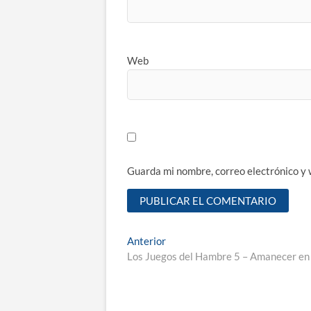
Web
Guarda mi nombre, correo electrónico y
Navegación
Entrada
Anterior
anterior:
Los Juegos del Hambre 5 – Amanecer en l
de
entradas