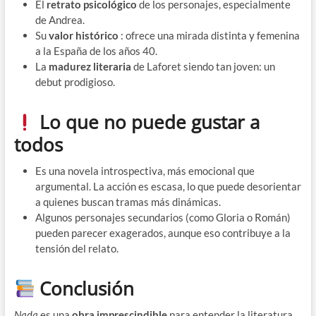
El
retrato psicológico
de los personajes, especialmente
de Andrea.
Su
valor histórico
: ofrece una mirada distinta y femenina
a la España de los años 40.
La
madurez literaria
de Laforet siendo tan joven: un
debut prodigioso.
Lo que no puede gustar a
todos
Es una novela introspectiva, más emocional que
argumental. La acción es escasa, lo que puede desorientar
a quienes buscan tramas más dinámicas.
Algunos personajes secundarios (como Gloria o Román)
pueden parecer exagerados, aunque eso contribuye a la
tensión del relato.
Conclusión
Nada
es una
obra imprescindible
para entender la literatura