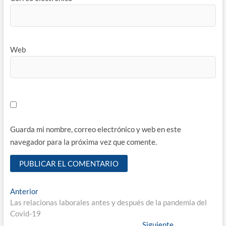
Web
Guarda mi nombre, correo electrónico y web en este
navegador para la próxima vez que comente.
Navegación
Entrada
Anterior
anterior:
Las relacionas laborales antes y después de la pandemia del
de
Covid-19
entradas
Entrada
Siguiente