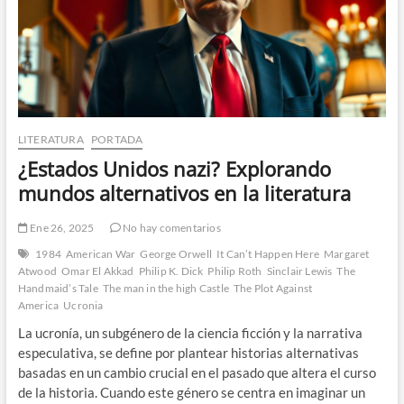
LITERATURA
PORTADA
¿Estados Unidos nazi? Explorando
mundos alternativos en la literatura
Ene 26, 2025
No hay comentarios
1984
American War
George Orwell
It Can’t Happen Here
Margaret
Atwood
Omar El Akkad
Philip K. Dick
Philip Roth
Sinclair Lewis
The
Handmaid’s Tale
The man in the high Castle
The Plot Against
America
Ucronia
La ucronía, un subgénero de la ciencia ficción y la narrativa
especulativa, se define por plantear historias alternativas
basadas en un cambio crucial en el pasado que altera el curso
de la historia. Cuando este género se centra en imaginar un