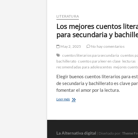
LITERATURA
Los mejores cuentos liter
para secundaria y bachill
May 2, 2025
No hay comentarios
cuentos literarios para secundaria
cuentos p
bachillerato
cuentos para leer en clase
lecturas
recomendadas para adolescentes
mejores cuent
Elegir buenos cuentos literarios para es
de secundaria y bachillerato es clave pa
fomentar el amor por la lectura.
Los
Leer más
mejores
cuentos
literarios
para
secundaria
y
La Alternativa digital
| Diseñado por:
Theme Fr
bachillerato