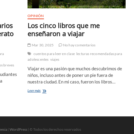
OPINIÓN
arios
Los cinco libros que me
erato
enseñaron a viajar
Mar 30, 2025
No hay comentarios
ara
cuentos para leer en clase
lecturas recomendadas para
adolescentes
viajes
os breves
Viajar es una pasión que muchos descubrimos de
tudiantes
niños, incluso antes de poner un pie fuera de
ra
nuestra ciudad. En mi caso, fueron los libros…
Los
Leer más
cinco
libros
que
me
enseñaron
a
viajar
eesia
|
WordPress
| © Todos los derechos reservados