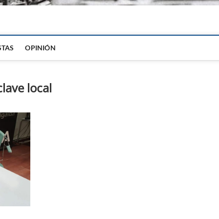
igital
STAS
OPINIÓN
clave local