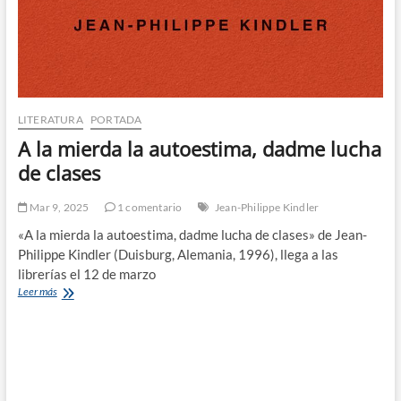
LITERATURA
PORTADA
A la mierda la autoestima, dadme lucha
de clases
Mar 9, 2025
1 comentario
Jean-Philippe Kindler
«A la mierda la autoestima, dadme lucha de clases» de Jean-
Philippe Kindler (Duisburg, Alemania, 1996), llega a las
librerías el 12 de marzo
A
Leer más
la
mierda
la
autoestima,
dadme
lucha