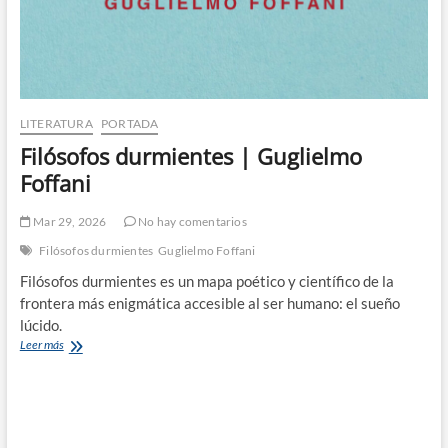
LITERATURA
PORTADA
Filósofos durmientes | Guglielmo
Foffani
Mar 29, 2026
No hay comentarios
Filósofos durmientes
Guglielmo Foffani
Filósofos durmientes es un mapa poético y científico de la
frontera más enigmática accesible al ser humano: el sueño
lúcido.
Filósofos
Leer más
durmientes
|
Guglielmo
Foffani