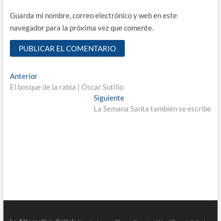
Guarda mi nombre, correo electrónico y web en este
navegador para la próxima vez que comente.
Navegación
Entrada
Anterior
anterior:
El bosque de la rabia | Óscar Sotillo
de
Entrada
Siguiente
entradas
siguiente:
La Semana Santa también se escribe