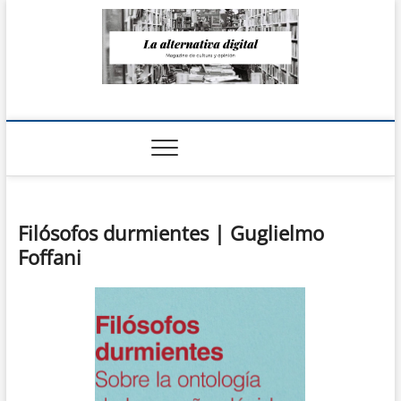
Saltar
al
contenido
La Alternativa
digital
Filósofos durmientes | Guglielmo
Foffani