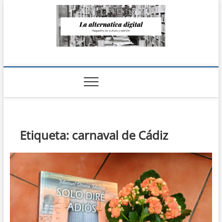
Saltar
al
contenido
La Alternativa
digital
Etiqueta:
carnaval de Cádiz