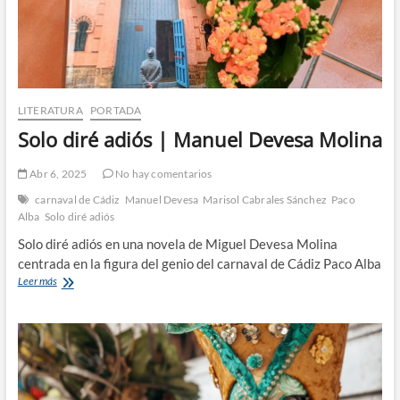
LITERATURA
PORTADA
Solo diré adiós | Manuel Devesa Molina
Abr 6, 2025
No hay comentarios
carnaval de Cádiz
Manuel Devesa
Marisol Cabrales Sánchez
Paco
Alba
Solo diré adiós
Solo diré adiós en una novela de Miguel Devesa Molina
centrada en la figura del genio del carnaval de Cádiz Paco Alba
Solo
Leer más
diré
adiós
|
Manuel
Devesa
Molina