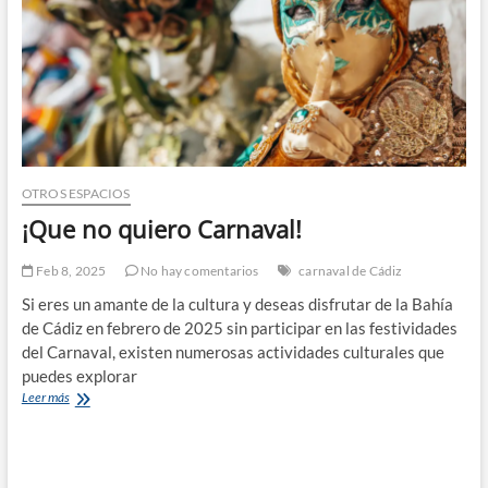
OTROS ESPACIOS
¡Que no quiero Carnaval!
Feb 8, 2025
No hay comentarios
carnaval de Cádiz
Si eres un amante de la cultura y deseas disfrutar de la Bahía
de Cádiz en febrero de 2025 sin participar en las festividades
del Carnaval, existen numerosas actividades culturales que
puedes explorar
¡Que
Leer más
no
quiero
Carnaval!