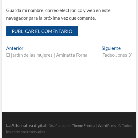
Guarda mi nombre, correo electrónico y web en este
navegador para la próxima vez que comente.
Navegación
Entrada
Entrada
Anterior
Siguiente
anterior:
siguient
El jardín de las mujeres | Aminatta Forna
‘Tadeo Jones 3’
de
entradas
La Alternativa digital
| Diseñado por:
Theme Freesia
|
WordPress
| © Todos
los derechos reservados