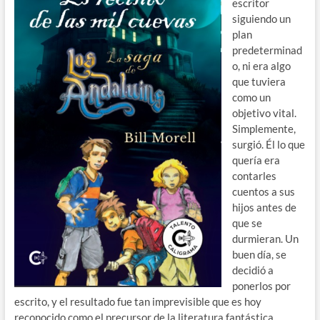
escritor
siguiendo un
plan
predeterminad
o, ni era algo
que tuviera
como un
objetivo vital.
Simplemente,
surgió. Él lo que
quería era
contarles
cuentos a sus
hijos antes de
que se
durmieran. Un
buen día, se
decidió a
ponerlos por
escrito, y el resultado fue tan imprevisible que es hoy
reconocido como el precursor de la literatura fantástica