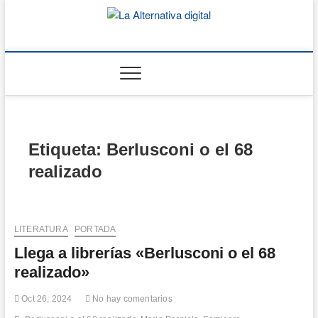
Saltar
al
contenido
La Alternativa digital
Etiqueta:
Berlusconi o el 68
realizado
LITERATURA
PORTADA
Llega a librerías «Berlusconi o el 68
realizado»
Oct 26, 2024
No hay comentarios