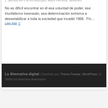
Berlusconi o el 68 realizado
Mario Perniola
Semicero
No es difícil encontrar en él esa voluntad de poder, ese
triunfalismo insensato, esa determinación extrema a
desestabilizar a toda la sociedad que invadió 1968. Fin…
Llega
Leer más
a
librerías
«Berlusconi
o
el
68
realizado»
La Alternativa digital
| Diseñado por:
Theme Freesia
|
WordPress
| ©
Todos los derechos reservados