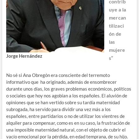
contrib
uye a la
mercan
tilizaci
ón de
las
mujere
Jorge Hernández
s”
No sé si Ana Obregón era consciente del terremoto
informativo que ha originado, además de ensombrecer
durante unos días, los graves problemas económicos, políticos
o sociales que hoy nos agobian a los españoles. El aluvión de
opiniones que se han vertido sobre su tardía maternidad
subrogada, ha servido para dividir una vez más a los
españoles, entre partidarios o no de utilizar los vientres de
alquiler para compensar, como es en su caso, la frustración de
una imposible maternidad natural, con el objeto de cubrir el
vacío emocional por la pérdida, en edad temprana, de su hijo.