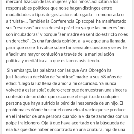
mercantilización de las mujeres y los niños”. Solicitan a los
responsables políticos que no se hagan distingos entre
modalidades o tipos de gestación subrogada – remunerada o
altruista-… También la Conferencia Episcopal ha manifestado
sus “reservas” acerca de esta práctica ya que las mujeres “no
son incubadoras” y porque “ser madre en sentido estricto no es
un derecho” . Es una fundada opinión, a la vez que una llamada,
para que no se frivolice sobre tan sensible cuestión y se evite
añadir una mayor confusión a través de la manipulación
política y mediática a la que estamos asistiendo.
Sin embargo, las palabras con las que Ana Obregón ha
justificado su decisión de “sentirse” madre a sus 68 años de
edad: “Llegó la luz llena de amor a mi oscuridad. Ya nunca
volveré a estar sola”, quiero creer que demuestran una sincera
confesión de un dolor que oscurece el espíritu de cualquier
persona que haya sufrido la pérdida inesperada de un hijo. El
problema es dónde buscar el consuelo al vacío que se produce
en el interior de una persona cuando la vida te zarandea con un
golpe traicionero. Ojalá que haya acertado en la búsqueda de
esa luz que dice haber encontrado en una criatura, hija de una