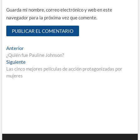
Guarda mi nombre, correo electrónico y web en este
navegador para la próxima vez que comente.
Navegación
Entrada
Anterior
anterior:
¿Quién fue Pauline Johnson?
de
Entrada
Siguiente
entradas
siguiente:
Las cinco mejores películas de acción protagonizadas por
mujeres