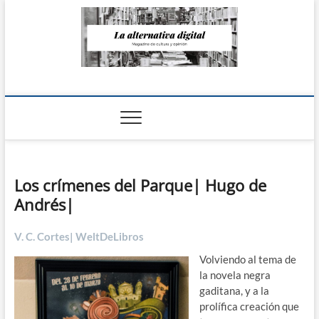
Saltar
al
contenido
La Alternativa
digital
Los crímenes del Parque| Hugo de
Andrés|
V. C. Cortes| WeltDeLibros
Volviendo al tema de
la novela negra
gaditana, y a la
prolífica creación que